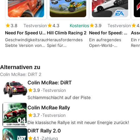
3.8
Testversion
4.3
Kostenlos
3.9
Testversion
4
Need For Speed Underground
Hill Climb Racing 2
Need for Speed: Most Wanted
Ass
Geschwindigkeitsrausch:
Herausforderndes
Ein aufregendes
Ein 
Siebte Version von
Spiel für
Open-World-
Renn
Need For Speed
Rennsportfans
Rennerlebnis
Asse
Alternativen zu
Colin McRae: DiRT 2
Colin McRae: DiRT
3.9
Testversion
Schlammschlacht auf der Piste
Colin McRae Rally
3.7
Testversion
Die klassische Rallye ist mit neuer Energie zurück!
DiRT Rally 2.0
4.1
Zahlung