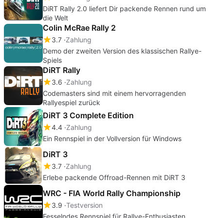
DiRT Rally 2.0 liefert Dir packende Rennen rund um
die Welt
Colin McRae Rally 2
3.7
Zahlung
Demo der zweiten Version des klassischen Rallye-
Spiels
DiRT Rally
3.6
Zahlung
Codemasters sind mit einem hervorragenden
Rallyespiel zurück
DiRT 3 Complete Edition
4.4
Zahlung
Ein Rennspiel in der Vollversion für Windows
DiRT 3
3.7
Zahlung
Erlebe packende Offroad-Rennen mit DiRT 3
WRC - FIA World Rally Championship
3.9
Testversion
Fesselndes Rennspiel für Rallye-Enthusiasten