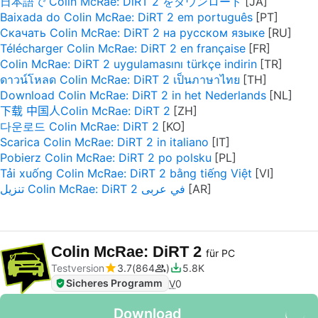
日本語で Colin McRae: DiRT 2 をダウンロード
Baixada do Colin McRae: DiRT 2 em português
Скачать Colin McRae: DiRT 2 на русском языке
Télécharger Colin McRae: DiRT 2 en française
Colin McRae: DiRT 2 uygulamasını türkçe indirin
ดาวน์โหลด Colin McRae: DiRT 2 เป็นภาษาไทย
Download Colin McRae: DiRT 2 in het Nederlands
下载 中国人Colin McRae: DiRT 2
다운로드 Colin McRae: DiRT 2
Scarica Colin McRae: DiRT 2 in italiano
Pobierz Colin McRae: DiRT 2 po polsku
Tải xuống Colin McRae: DiRT 2 bằng tiếng Việt
تنزيل Colin McRae: DiRT 2 في عربى
Colin McRae: DiRT 2
für PC
Testversion
3.7
864
5.8K
Sicheres Programm
V
0
Download